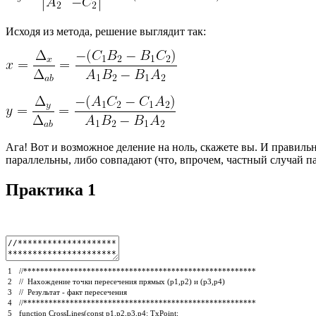
Исходя из метода, решение выглядит так:
Ага! Вот и возможное деление на ноль, скажете вы. И правиль
параллельны, либо совпадают (что, впрочем, частный случай па
Практика 1
1
//*******************************************************
2
// Нахождение точки пересечения прямых (p1,p2) и (p3,p4)
3
// Результат - факт пересечения
4
//*******************************************************
5
function
CrossLines
(
const
p1
,
p2
,
p3
,
p4
:
TxPoint
;