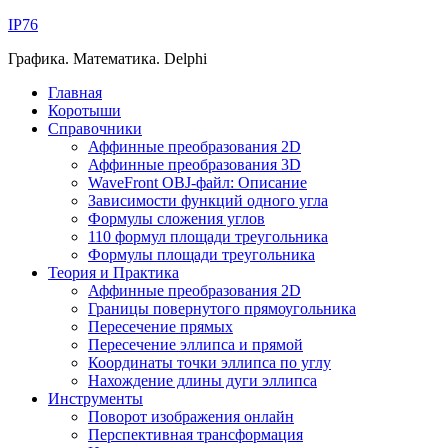
IP76
Графика. Математика. Delphi
Главная
Коротыши
Справочники
Аффинные преобразования 2D
Аффинные преобразования 3D
WaveFront OBJ-файл: Описание
Зависимости функций одного угла
Формулы сложения углов
110 формул площади треугольника
Формулы площади треугольника
Теория и Практика
Аффинные преобразования 2D
Границы повернутого прямоугольника
Пересечение прямых
Пересечение эллипса и прямой
Координаты точки эллипса по углу
Нахождение длины дуги эллипса
Инструменты
Поворот изображения онлайн
Перспективная трансформация