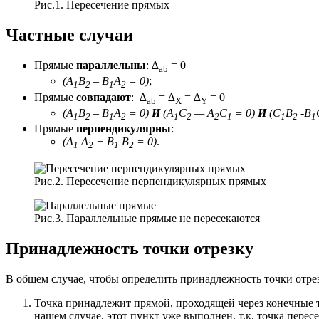
Рис.1. Пересечение прямых
Частные случаи
Прямые
параллельны
: ∆
= 0
ab
(A
B
– B
A
= 0)
;
1
2
1
2
Прямые
совпадают
: ∆
= ∆
= ∆
= 0
ab
X
Y
(A
B
– B
A
= 0)
И
(A
C
— A
C
= 0)
И
(C
B
-B
1
2
1
2
1
2
2
1
1
2
1
Прямые
перпендикулярны
:
(A
A
+ B
B
= 0)
.
1
2
1
2
Рис.2. Пересечение перпендикулярных прямых
Рис.3. Параллельные прямые не пересекаются
Принадлежность точки отрезку
В общем случае, чтобы определить принадлежность точки отрез
Точка принадлежит прямой, проходящей через конечные т
нашем случае, этот пункт уже выполнен, т.к. точка пер