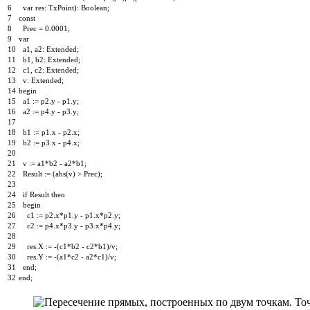
6
var
res
:
TxPoint
)
:
Boolean
;
7
const
8
Prec
=
0.0001
;
9
var
10
a1
,
a2
:
Extended
;
11
b1
,
b2
:
Extended
;
12
c1
,
c2
:
Extended
;
13
v
:
Extended
;
14
begin
15
a1
:
=
p2
.
y
-
p1
.
y
;
16
a2
:
=
p4
.
y
-
p3
.
y
;
17
18
b1
:
=
p1
.
x
-
p2
.
x
;
19
b2
:
=
p3
.
x
-
p4
.
x
;
20
21
v
:
=
a1
*
b2
-
a2
*
b1
;
22
Result
:
=
(
abs
(
v
)
>
Prec
)
;
23
24
if
Result
then
25
begin
26
c1
:
=
p2
.
x
*
p1
.
y
-
p1
.
x
*
p2
.
y
;
27
c2
:
=
p4
.
x
*
p3
.
y
-
p3
.
x
*
p4
.
y
;
28
29
res
.
X
:
=
-
(
c1
*
b2
-
c2
*
b1
)
/
v
;
30
res
.
Y
:
=
-
(
a1
*
c2
-
a2
*
c1
)
/
v
;
31
end
;
32
end
;