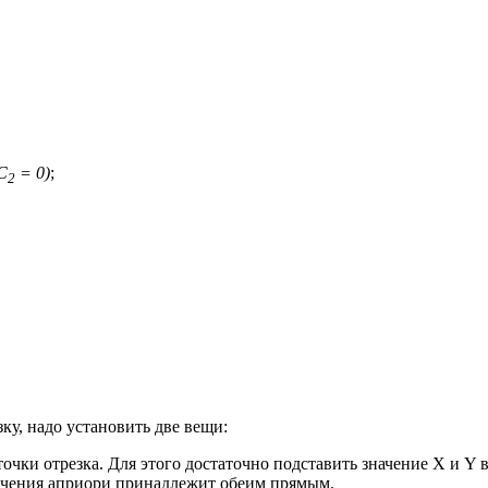
C
= 0)
;
2
ку, надо установить две вещи:
очки отрезка. Для этого достаточно подставить значение X и Y 
есечения априори принадлежит обеим прямым.