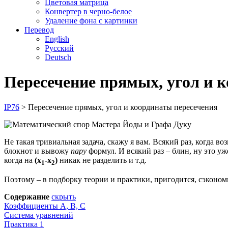
Цветовая матрица
Конвертер в черно-белое
Удаление фона с картинки
Перевод
English
Русский
Deutsch
Пересечение прямых, угол и 
IP76
>
Пересечение прямых, угол и координаты пересечения
Не такая тривиальная задача, скажу я вам. Всякий раз, когда 
блокнот и вывожу
пару
формул. И всякий раз – блин, ну это уж
когда на
(x
-x
)
никак не разделить и т.д.
1
2
Поэтому – в подборку теории и практики, пригодится, сэконом
Содержание
скрыть
Коэффициенты А, B, C
Система уравнений
Практика 1