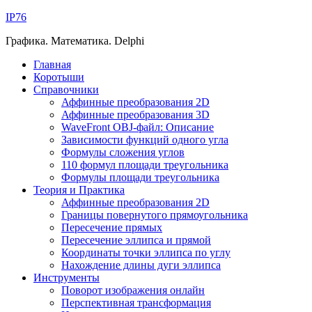
IP76
Графика. Математика. Delphi
Главная
Коротыши
Справочники
Аффинные преобразования 2D
Аффинные преобразования 3D
WaveFront OBJ-файл: Описание
Зависимости функций одного угла
Формулы сложения углов
110 формул площади треугольника
Формулы площади треугольника
Теория и Практика
Аффинные преобразования 2D
Границы повернутого прямоугольника
Пересечение прямых
Пересечение эллипса и прямой
Координаты точки эллипса по углу
Нахождение длины дуги эллипса
Инструменты
Поворот изображения онлайн
Перспективная трансформация