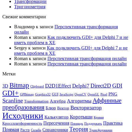
Трансформации
Тригонометрия
Свежие комментарии
Владимир
к записи
Перспективная трансформация
онлайн
Roman
к записи
Как подключить GDI+ для Delphi 7 и не
иметь проблем в XE
Sergey
к записи
Как подключить GDI+ для Delphi 7 и не
иметь проблем в XE
Roman
к записи
Перспективная трансформация онлайн
Roman
к записи
Перспективная трансформация онлайн
Метки
Bitmap
Direct2D
GDI
D2D1Effect
Delphi7
3D
Clipboard
GDI+
PNG
GUI
GPBitmap
Graphics32
JavaScript
OpenCV
OpenGL
Pixel
Аффинные
Scanline
Алгоритмы
Алгебра
Transformation
преобразования
Векторизатор
Блюр
Вектор
Исходники
Коротыши
Калькулятор
Кривая
Пересечения
Практика
Кроссплатформенность
Площадь
Поддержать
Теория
Прямая
Справочники
Растр
Сплайн
Трансформации