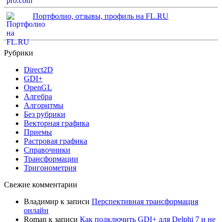
Портфолио, отзывы, профиль на FL.RU
Рубрики
Direct2D
GDI+
OpenGL
Алгебра
Алгоритмы
Без рубрики
Векторная графика
Приемы
Растровая графика
Справочники
Трансформации
Тригонометрия
Свежие комментарии
Владимир
к записи
Перспективная трансформация
онлайн
Roman
к записи
Как подключить GDI+ для Delphi 7 и не