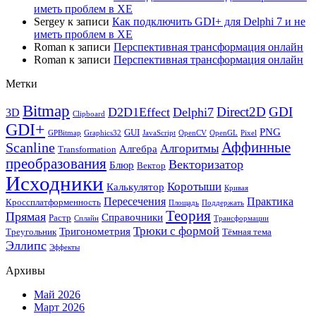
иметь проблем в XE
Sergey
к записи
Как подключить GDI+ для Delphi 7 и не
иметь проблем в XE
Roman
к записи
Перспективная трансформация онлайн
Roman
к записи
Перспективная трансформация онлайн
Метки
Bitmap
Direct2D
GDI
D2D1Effect
Delphi7
3D
Clipboard
GDI+
PNG
GUI
GPBitmap
Graphics32
JavaScript
OpenCV
OpenGL
Pixel
Аффинные
Scanline
Алгоритмы
Алгебра
Transformation
преобразования
Векторизатор
Блюр
Вектор
Исходники
Коротыши
Калькулятор
Кривая
Пересечения
Практика
Кроссплатформенность
Площадь
Поддержать
Теория
Прямая
Справочники
Растр
Сплайн
Трансформации
Трюки с формой
Тригонометрия
Треугольник
Тёмная тема
Эллипс
Эффекты
Архивы
Май 2026
Март 2026