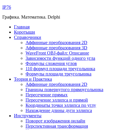
IP76
Графика. Математика. Delphi
Главная
Коротыши
Справочники
Аффинные преобразования 2D
Аффинные преобразования 3D
WaveFront OBJ-файл: Описание
Зависимости функций одного угла
Формулы сложения углов
110 формул площади треугольника
Формулы площади треугольника
Теория и Практика
Аффинные преобразования 2D
Границы повернутого прямоугольника
Пересечение прямых
Пересечение эллипса и прямой
Координаты точки эллипса по углу
Нахождение длины дуги эллипса
Инструменты
Поворот изображения онлайн
Перспективная трансформация