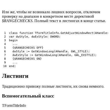
Или же, чтобы не возникало лишних вопросов, отключим
проверку на диапазон в конкретном месте директивой
$RANGECHECKS
. Полный текст в листингах в конце статьи.
1
class
function
TFormTitleInfo
.
GetAdjustWindowRect
(
AHandle
:
2
var
dwStyle
,
dwExStyle
:
DWORD
;
3
begin
4
.
.
.
5
{
$
RANGECHECKS 
OFF
}
6
dwStyle
:
=
GetWindowLong
(
AHandle
,
GWL_STYLE
)
;
7
dwExStyle
:
=
GetWindowLong
(
AHandle
,
GWL_EXSTYLE
)
;
8
{
$
RANGECHECKS 
ON
}
9
.
.
.
10
end
;
Листинги
Традиционно привожу полные листинги, их снова немного.
Вспомогательный класс
TFormTitleInfo