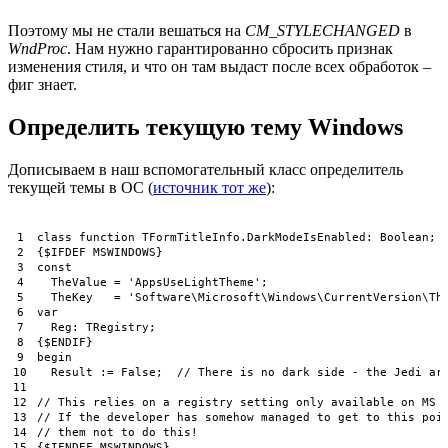
Поэтому мы не стали вешаться на
CM_STYLECHANGED
в
WndProc
. Нам нужно гарантированно сбросить признак
изменения стиля, и что он там выдаст после всех обработок –
фиг знает.
Определить текущую тему Windows
Дописываем в наш вспомогательный класс определитель
текущей темы в ОС (
источник тот же
):
1
class
function
TFormTitleInfo
.
DarkModeIsEnabled
:
Boolean
;
2
{
$
IFDEF 
MSWINDOWS
}
3
const
4
TheValue
=
'AppsUseLightTheme'
;
5
TheKey
=
'Software\Microsoft\Windows\CurrentVersion\Th
6
var
7
  Reg: TRegistry;
8
{$ENDIF}
9
begin
10
  Result := False;  // There is no dark side - the Jedi ar
11
12
// This relies on a registry setting only available on MS 
13
// If the developer has somehow managed to get to this poi
14
// them not to do this!
15
{$IFNDEF MSWINDOWS}