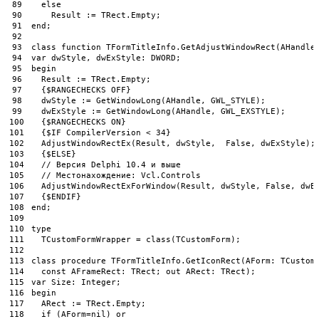
89
else
90
Result
:
=
TRect
.
Empty
;
91
end
;
92
93
class
function
TFormTitleInfo
.
GetAdjustWindowRect
(
AHandle
94
var
dwStyle
,
dwExStyle
:
DWORD
;
95
begin
96
Result
:
=
TRect
.
Empty
;
97
{
$
RANGECHECKS 
OFF
}
98
dwStyle
:
=
GetWindowLong
(
AHandle
,
GWL_STYLE
)
;
99
dwExStyle
:
=
GetWindowLong
(
AHandle
,
GWL_EXSTYLE
)
;
100
{
$
RANGECHECKS 
ON
}
101
{
$
IF
CompilerVersion
<
34
}
102
AdjustWindowRectEx
(
Result
,
dwStyle
,
False
,
dwExStyle
)
;
103
{
$
ELSE
}
104
// Версия Delphi 10.4 и выше
105
// Местонахождение: Vcl.Controls
106
AdjustWindowRectExForWindow
(
Result
,
dwStyle
,
False
,
dwE
107
{
$
ENDIF
}
108
end
;
109
110
type
111
TCustomFormWrapper
=
class
(
TCustomForm
)
;
112
113
class
procedure
TFormTitleInfo
.
GetIconRect
(
AForm
:
TCustom
114
const
AFrameRect
:
TRect
;
out
ARect
:
TRect
)
;
115
var
Size
:
Integer
;
116
begin
117
ARect
:
=
TRect
.
Empty
;
118
if
(
AForm
=
nil
)
or