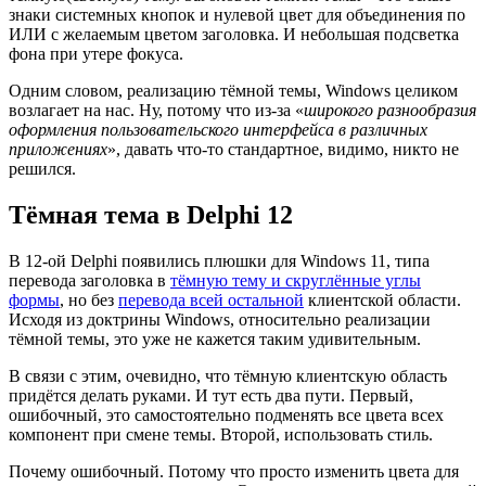
знаки системных кнопок и нулевой цвет для объединения по
ИЛИ с желаемым цветом заголовка. И небольшая подсветка
фона при утере фокуса.
Одним словом, реализацию тёмной темы, Windows целиком
возлагает на нас. Ну, потому что из-за «
широкого разнообразия
оформления пользовательского интерфейса в различных
приложениях
», давать что-то стандартное, видимо, никто не
решился.
Тёмная тема в Delphi 12
В 12-ой Delphi появились плюшки для Windows 11, типа
перевода заголовка в
тёмную тему и скруглённые углы
формы
, но без
перевода всей остальной
клиентской области.
Исходя из доктрины Windows, относительно реализации
тёмной темы, это уже не кажется таким удивительным.
В связи с этим, очевидно, что тёмную клиентскую область
придётся делать руками. И тут есть два пути. Первый,
ошибочный, это самостоятельно подменять все цвета всех
компонент при смене темы. Второй, использовать стиль.
Почему ошибочный. Потому что просто изменить цвета для