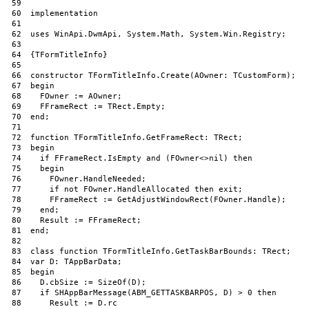
59
60
implementation
61
62
uses
WinApi
.
DwmApi
,
System
.
Math
,
System
.
Win
.
Registry
;
63
64
{
TFormTitleInfo
}
65
66
constructor
TFormTitleInfo
.
Create
(
AOwner
:
TCustomForm
)
;
67
begin
68
FOwner
:
=
AOwner
;
69
FFrameRect
:
=
TRect
.
Empty
;
70
end
;
71
72
function
TFormTitleInfo
.
GetFrameRect
:
TRect
;
73
begin
74
if
FFrameRect
.
IsEmpty 
and
(
FOwner
<>
nil
)
then
75
begin
76
FOwner
.
HandleNeeded
;
77
if
not
FOwner
.
HandleAllocated 
then
exit
;
78
FFrameRect
:
=
GetAdjustWindowRect
(
FOwner
.
Handle
)
;
79
end
;
80
Result
:
=
FFrameRect
;
81
end
;
82
83
class
function
TFormTitleInfo
.
GetTaskBarBounds
:
TRect
;
84
var
D
:
TAppBarData
;
85
begin
86
D
.
cbSize
:
=
SizeOf
(
D
)
;
87
if
SHAppBarMessage
(
ABM_GETTASKBARPOS
,
D
)
>
0
then
88
Result
:
=
D
.
rc