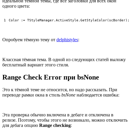
идеальной тёмной темы, где все заголовки для всех окон
одного цвета:
1
Color
:
=
TStyleManager
.
ActiveStyle
.
GetStyleColor
(
scBorder
)
;
Опробуем тёмную тему от
delphistyles
:
Классная тёмная тема. В одной из следующих статей выложу
бесплатный вариант этого стиля.
Range Check Error при bsNone
Это к тёмной теме не относится, но надо рассказать. При
переводе рамки окна в стиль
bsNone
наблюдается ошибка:
Эта проверка обычно включена в дебаге и отключена в
релизе. Поэтому, чтобы этого не возникало, можно отключить
для дебага опцию
Range checking
: