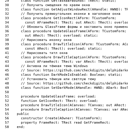
29
class
function
GetTaskBarBounds
:
TRect
;
static
;
30
// Получить смещения по краям окна
31
class
function
GetAdjustWindowRect
(
AHandle
:
HWND
)
:
TR
32
// Получить прямоугольник иконки в заголовке окна
33
class
procedure
GetIconRect
(
AForm
:
TCustomForm
;
34
const
AFrameRect
:
TRect
;
out
ARect
:
TRect
)
;
overloa
35
// Обновить GlassFrame формы и заставить окно примени
36
class
procedure
UpdateGlassFrame
(
AForm
:
TCustomForm
;
37
out
ARect
:
TRect
)
;
overload
;
static
;
38
// Нарисовать иконку окна
39
class
procedure
DrawTitleIcon
(
AForm
:
TCustomForm
;
ACa
40
const
ARect
:
TRect
)
;
overload
;
static
;
41
// Нарисовать титл окна
42
class
procedure
DrawTitleCaption
(
AForm
:
TCustomForm
;
43
const
AFrameRect
:
TRect
;
var
ARect
:
TRect
)
;
overloa
44
// Активна ли тёмная тема Windows
45
// Source: https://github.com/checkdigits/delphidarkm
46
class
function
DarkModeIsEnabled
:
Boolean
;
static
;
47
// Установить тёмную или светлую тему
48
// Source: https://github.com/checkdigits/delphidarkm
49
class
function
SetDarkMode
(
AHandle
:
HWND
;
ADark
:
Bool
50
51
procedure
UpdateGlassFrame
;
overload
;
52
function
GetIconRect
:
TRect
;
overload
;
53
procedure
DrawTitleIcon
(
ACanvas
:
TCanvas
;
out
ARect
:
54
procedure
DrawTitleCaption
(
ACanvas
:
TCanvas
;
var
ARec
55
public
56
constructor
Create
(
AOwner
:
TCustomForm
)
;
57
property
FrameRect
:
TRect 
read
GetFrameRect
;
58
end
;