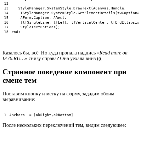
12
13
TStyleManager
.
SystemStyle
.
DrawText
(
ACanvas
.
Handle
,
14
TStyleManager
.
SystemStyle
.
GetElementDetails
(
twCaptionA
15
AForm
.
Caption
,
ARect
,
16
[
tfSingleLine
,
tfLeft
,
tfVerticalCenter
,
tfEndEllipsis
17
StyleTextOptions
)
;
18
end
;
Казалось бы, всё. Но куда пропала надпись «
Read more on
IP76.RU…
» снизу справа? Она уехала вниз (((
Странное поведение компонент при
смене тем
Поставим кнопку и метку на форму, зададим обоим
выравнивание:
1
Anchors
:
=
[
akRight
,
akBottom
]
После нескольких переключений тем, видим следующее: