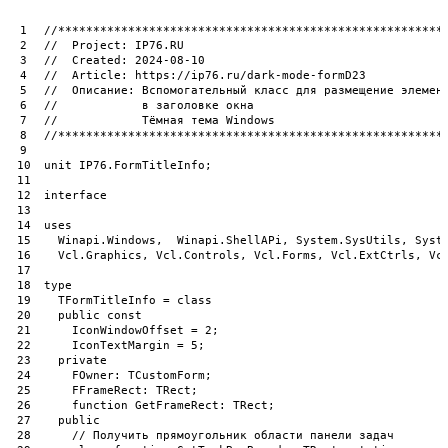
1
//*******************************************************
2
//  Project: IP76.RU
3
//  Created: 2024-08-10
4
//  Article: https://ip76.ru/dark-mode-formD23
5
//  Описание: Вспомогательный класс для размещение элемен
6
//            в заголовке окна
7
//            Тёмная тема Windows
8
//*******************************************************
9
10
unit
IP76
.
FormTitleInfo
;
11
12
interface
13
14
uses
15
Winapi
.
Windows
,
Winapi
.
ShellAPi
,
System
.
SysUtils
,
Syst
16
Vcl
.
Graphics
,
Vcl
.
Controls
,
Vcl
.
Forms
,
Vcl
.
ExtCtrls
,
Vc
17
18
type
19
TFormTitleInfo
=
class
20
public
const
21
IconWindowOffset
=
2
;
22
IconTextMargin
=
5
;
23
private
24
FOwner
:
TCustomForm
;
25
FFrameRect
:
TRect
;
26
function
GetFrameRect
:
TRect
;
27
public
28
// Получить прямоугольник области панели задач