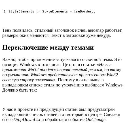
1
StyleElements
:
=
StyleElements
-
[
seBorder
]
;
Тень появилась, стильный заголовок исчез, aerosnap работает,
размеры окна меняются. Текст в заголовке хуже некуда.
Переключение между темами
Важно, чтобы приложение запускалось со светлой темы. Это
позиция Windows в том числе. Цитата из статьи «
Не все
приложения Win32 поддерживают темный режим, поэтому
по умолчанию Windows предоставляет приложениям Win32
светлую строку заголовка
». Поэтому в окне выше в
выпадающем списке стиля по умолчанию выбираем Windows.
Должно быть так:
У нас в проекте из предыдущей статьи был предусмотрен
выпадающий список стилей, тот который в центре. Сделаем
его
csDropDownList
и обработаем событие
OnChange
: