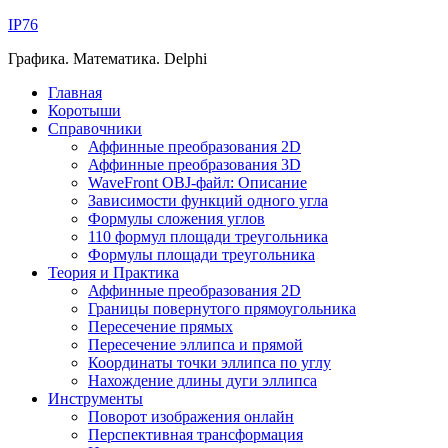
IP76
Графика. Математика. Delphi
Главная
Коротыши
Справочники
Аффинные преобразования 2D
Аффинные преобразования 3D
WaveFront OBJ-файл: Описание
Зависимости функций одного угла
Формулы сложения углов
110 формул площади треугольника
Формулы площади треугольника
Теория и Практика
Аффинные преобразования 2D
Границы повернутого прямоугольника
Пересечение прямых
Пересечение эллипса и прямой
Координаты точки эллипса по углу
Нахождение длины дуги эллипса
Инструменты
Поворот изображения онлайн
Перспективная трансформация