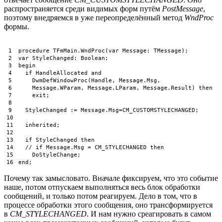
распространяется среди видимых форм путём
PostMessage
,
поэтому внедряемся в уже переопределённый метод
WndProc
формы.
1
procedure
TFmMain
.
WndProc
(
var
Message
:
TMessage
)
;
2
var
StyleChanged
:
Boolean
;
3
begin
4
if
HandleAllocated 
and
5
DwmDefWindowProc
(
Handle
,
Message
.
Msg
,
6
Message
.
WParam
,
Message
.
LParam
,
Message
.
Result
)
then
7
exit
;
8
9
StyleChanged
:
=
Message
.
Msg
=
CM_CUSTOMSTYLECHANGED
;
10
11
inherited
;
12
13
if
StyleChanged 
then
14
// if Message.Msg = CM_STYLECHANGED then
15
DoStyleChange
;
16
end
;
Почему так замысловато. Вначале фиксируем, что это событие
наше, потом отпускаем выполняться весь блок обработки
сообщений, и только потом реагируем. Дело в том, что в
процессе обработки этого сообщения, оно трансформируется
в
CM_STYLECHANGED
. И нам нужно среагировать в самом