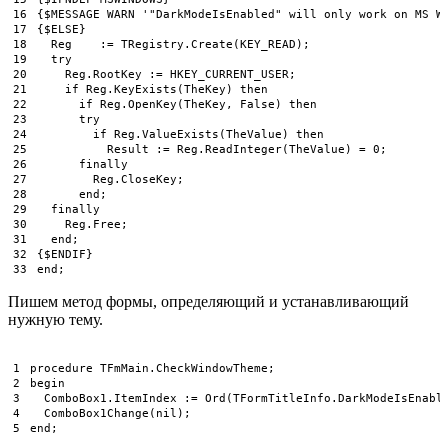
16
{$MESSAGE WARN '
"DarkModeIsEnabled"
will 
only 
work 
on
MS 
W
17
{
$
ELSE
}
18
Reg
:
=
TRegistry
.
Create
(
KEY_READ
)
;
19
try
20
Reg
.
RootKey
:
=
HKEY_CURRENT_USER
;
21
if
Reg
.
KeyExists
(
TheKey
)
then
22
if
Reg
.
OpenKey
(
TheKey
,
False
)
then
23
try
24
if
Reg
.
ValueExists
(
TheValue
)
then
25
Result
:
=
Reg
.
ReadInteger
(
TheValue
)
=
0
;
26
finally
27
Reg
.
CloseKey
;
28
end
;
29
finally
30
Reg
.
Free
;
31
end
;
32
{
$
ENDIF
}
33
end
;
Пишем метод формы, определяющий и устанавливающий
нужную тему.
1
procedure
TFmMain
.
CheckWindowTheme
;
2
begin
3
ComboBox1
.
ItemIndex
:
=
Ord
(
TFormTitleInfo
.
DarkModeIsEnabl
4
ComboBox1Change
(
nil
)
;
5
end
;