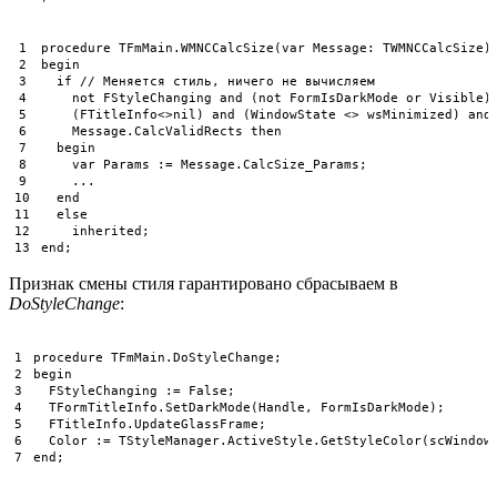
1
procedure
TFmMain
.
WMNCCalcSize
(
var
Message
:
TWMNCCalcSize
)
2
begin
3
if
// Меняется стиль, ничего не вычисляем
4
not
FStyleChanging 
and
(
not
FormIsDarkMode 
or
Visible
)
5
(
FTitleInfo
<>
nil
)
and
(
WindowState
<
>
wsMinimized
)
and
6
Message
.
CalcValidRects 
then
7
begin
8
var
Params
:
=
Message
.
CalcSize_Params
;
9
.
.
.
10
end
11
else
12
inherited
;
13
end
;
Признак смены стиля гарантировано сбрасываем в
DoStyleChange
:
1
procedure
TFmMain
.
DoStyleChange
;
2
begin
3
FStyleChanging
:
=
False
;
4
TFormTitleInfo
.
SetDarkMode
(
Handle
,
FormIsDarkMode
)
;
5
FTitleInfo
.
UpdateGlassFrame
;
6
Color
:
=
TStyleManager
.
ActiveStyle
.
GetStyleColor
(
scWindow
7
end
;