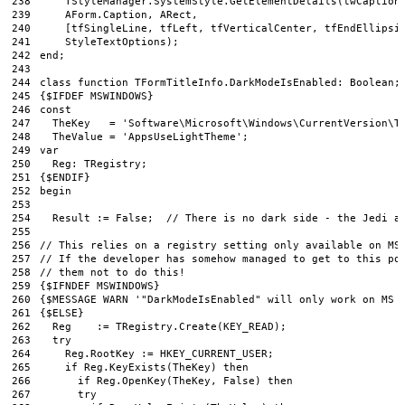
238
TStyleManager
.
SystemStyle
.
GetElementDetails
(
twCaption
239
AForm
.
Caption
,
ARect
,
240
[
tfSingleLine
,
tfLeft
,
tfVerticalCenter
,
tfEndEllipsi
241
StyleTextOptions
)
;
242
end
;
243
244
class
function
TFormTitleInfo
.
DarkModeIsEnabled
:
Boolean
;
245
{
$
IFDEF 
MSWINDOWS
}
246
const
247
TheKey
=
'Software\Microsoft\Windows\CurrentVersion\T
248
  TheValue = '
AppsUseLightTheme
';
249
var
250
  Reg: TRegistry;
251
{$ENDIF}
252
begin
253
254
  Result := False;  // There is no dark side - the Jedi a
255
256
// This relies on a registry setting only available on MS
257
// If the developer has somehow managed to get to this po
258
// them not to do this!
259
{$IFNDEF MSWINDOWS}
260
{$MESSAGE WARN '
"DarkModeIsEnabled"
will 
only 
work 
on
MS 
261
{
$
ELSE
}
262
Reg
:
=
TRegistry
.
Create
(
KEY_READ
)
;
263
try
264
Reg
.
RootKey
:
=
HKEY_CURRENT_USER
;
265
if
Reg
.
KeyExists
(
TheKey
)
then
266
if
Reg
.
OpenKey
(
TheKey
,
False
)
then
267
try