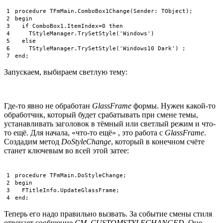
1
procedure
TFmMain
.
ComboBox1Change
(
Sender
:
TObject
)
;
2
begin
3
if
ComboBox1
.
ItemIndex
=
0
then
4
TStyleManager
.
TrySetStyle
(
'Windows'
)
5
else
6
TStyleManager
.
TrySetStyle
(
'Windows10 Dark'
)
;
7
end
;
Запускаем, выбираем светлую тему:
Где-то явно не обработан
GlassFrame
формы. Нужен какой-то
обработчик, который будет срабатывать при смене темы,
устанавливать заголовок в тёмный или светлый режим и что-
то ещё. Для начала, «что-то ещё» , это работа с
GlassFrame
.
Создадим метод
DoStyleChange
, который в конечном счёте
станет ключевым во всей этой затее:
1
procedure
TFmMain
.
DoStyleChange
;
2
begin
3
FTitleInfo
.
UpdateGlassFrame
;
4
end
;
Теперь его надо правильно вызвать. За событие смены стиля
отвечает сообщение
CM_CUSTOMSTYLECHANGED
. Оно