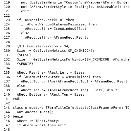
119
not
(
biSystemMenu 
in
TCustomFormWrapper
(
AForm
)
.
Border
120
not
(
AForm
.
BorderStyle 
in
[
bsSingle
,
bsSizeable
]
)
the
121
exit
;
122
123
if
TOSVersion
.
Check
(
10
)
then
124
if
AForm
.
WindowState
=
wsMaximized 
then
125
ARect
.
Left
:
=
IconWindowOffset
126
else
127
ARect
.
Left
:
=
AFrameRect
.
Right
;
128
129
{
$
IF
CompilerVersion
<
34
}
130
Size
:
=
GetSystemMetrics
(
SM_CXSMICON
)
;
131
{
$
ELSE
}
132
Size
:
=
GetSystemMetricsForWindow
(
SM_CXSMICON
,
AForm
.
Ha
133
{
$
ENDIF
}
134
135
ARect
.
Right
:
=
ARect
.
Left
+
Size
;
136
if
(
AForm
.
WindowState
=
wsMaximized
)
then
137
ARect
.
Top
:
=
(
Abs
(
AFrameRect
.
Top
)
-
AFrameRect
.
Right
138
else
139
ARect
.
Top
:
=
(
Abs
(
AFrameRect
.
Top
)
-
Size
)
div
2
;
140
ARect
.
Bottom
:
=
ARect
.
Top
+
Size
;
141
end
;
142
143
class
procedure
TFormTitleInfo
.
UpdateGlassFrame
(
AForm
:
TC
144
out
ARect
:
TRect
)
;
145
begin
146
ARect
:
=
TRect
.
Empty
;
147
if
AForm
=
nil
then
exit
;
148