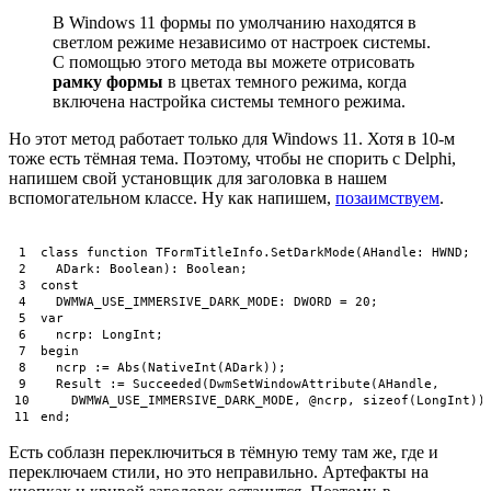
В Windows 11 формы по умолчанию находятся в
светлом режиме независимо от настроек системы.
С помощью этого метода вы можете отрисовать
рамку формы
в цветах темного режима, когда
включена настройка системы темного режима.
Но этот метод работает только для Windows 11. Хотя в 10-м
тоже есть тёмная тема. Поэтому, чтобы не спорить с Delphi,
напишем свой установщик для заголовка в нашем
вспомогательном классе. Ну как напишем,
позаимствуем
.
1
class
function
TFormTitleInfo
.
SetDarkMode
(
AHandle
:
HWND
;
2
ADark
:
Boolean
)
:
Boolean
;
3
const
4
DWMWA_USE_IMMERSIVE_DARK_MODE
:
DWORD
=
20
;
5
var
6
ncrp
:
LongInt
;
7
begin
8
ncrp
:
=
Abs
(
NativeInt
(
ADark
)
)
;
9
Result
:
=
Succeeded
(
DwmSetWindowAttribute
(
AHandle
,
10
DWMWA_USE_IMMERSIVE_DARK_MODE
,
@ncrp
,
sizeof
(
LongInt
)
)
11
end
;
Есть соблазн переключиться в тёмную тему там же, где и
переключаем стили, но это неправильно. Артефакты на