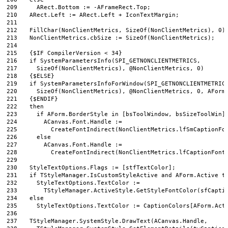
209
ARect
.
Bottom
:
=
-
AFrameRect
.
Top
;
210
ARect
.
Left
:
=
ARect
.
Left
+
IconTextMargin
;
211
212
FillChar
(
NonClientMetrics
,
SizeOf
(
NonClientMetrics
)
,
0
)
213
NonClientMetrics
.
cbSize
:
=
SizeOf
(
NonClientMetrics
)
;
214
215
{
$
IF
CompilerVersion
<
34
}
216
if
SystemParametersInfo
(
SPI_GETNONCLIENTMETRICS
,
217
SizeOf
(
NonClientMetrics
)
,
@NonClientMetrics
,
0
)
218
{
$
ELSE
}
219
if
SystemParametersInfoForWindow
(
SPI_GETNONCLIENTMETRIC
220
SizeOf
(
NonClientMetrics
)
,
@NonClientMetrics
,
0
,
AForm
221
{
$
ENDIF
}
222
then
223
if
AForm
.
BorderStyle 
in
[
bsToolWindow
,
bsSizeToolWin
]
224
ACanvas
.
Font
.
Handle
:
=
225
CreateFontIndirect
(
NonClientMetrics
.
lfSmCaptionFo
226
else
227
ACanvas
.
Font
.
Handle
:
=
228
CreateFontIndirect
(
NonClientMetrics
.
lfCaptionFont
229
230
StyleTextOptions
.
Flags
:
=
[
stfTextColor
]
;
231
if
TStyleManager
.
IsCustomStyleActive 
and
AForm
.
Active 
t
232
StyleTextOptions
.
TextColor
:
=
233
TStyleManager
.
ActiveStyle
.
GetStyleFontColor
(
sfCapti
234
else
235
StyleTextOptions
.
TextColor
:
=
CaptionColors
[
AForm
.
Act
236
237
TStyleManager
.
SystemStyle
.
DrawText
(
ACanvas
.
Handle
,