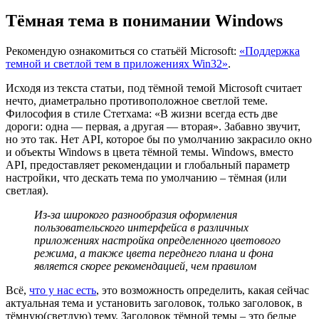
Тёмная тема в понимании Windows
Рекомендую ознакомиться со статьёй Microsoft:
«Поддержка
темной и светлой тем в приложениях Win32»
.
Исходя из текста статьи, под тёмной темой Microsoft считает
нечто, диаметрально противоположное светлой теме.
Философия в стиле Стетхама: «В жизни всегда есть две
дороги: одна — первая, а другая — вторая». Забавно звучит,
но это так. Нет API, которое бы по умолчанию закрасило окно
и объекты Windows в цвета тёмной темы. Windows, вместо
API, предоставляет рекомендации и глобальный параметр
настройки, что дескать тема по умолчанию – тёмная (или
светлая).
Из-за широкого разнообразия оформления
пользовательского интерфейса в различных
приложениях настройка определенного цветового
режима, а также цвета переднего плана и фона
является скорее рекомендацией, чем правилом
Всё,
что у нас есть
, это возможность определить, какая сейчас
актуальная тема и установить заголовок, только заголовок, в
тёмную(светлую) тему. Заголовок тёмной темы – это белые