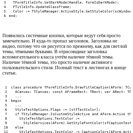
3
TFormTitleInfo
.
SetDarkMode
(
Handle
,
FormIsDarkMode
)
;
4
FTitleInfo
.
UpdateGlassFrame
;
5
Color
:
=
TStyleManager
.
ActiveStyle
.
GetStyleColor
(
scWindow
6
end
;
Появились системные кнопки, которые ведут себя просто
замечательно. И куда-то пропал заголовок. Заголовка не
видно, потому что он рисуется по прежнему, как для светлой
темы, тёмными буквами. В отрисовщике заголовка
вспомогательного класса учтём наличие тёмной темы.
Наличие тёмной темы, это просто наличие активного
пользовательского стиля. Полный текст в листингах в конце
статьи.
1
class
procedure
TFormTitleInfo
.
DrawTitleCaption
(
AForm
:
TCu
2
ACanvas
:
TCanvas
;
const
AFrameRect
:
TRect
;
var
ARect
:
TR
3
.
.
.
4
begin
5
.
.
.
6
StyleTextOptions
.
Flags
:
=
[
stfTextColor
]
;
7
if
TStyleManager
.
IsCustomStyleActive 
and
AForm
.
Active 
th
8
StyleTextOptions
.
TextColor
:
=
9
StyleServices
(
AForm
)
.
GetStyleFontColor
(
sfCaptionText
10
else
11
StyleTextOptions
.
TextColor
:
=
CaptionColors
[
AForm
.
Acti