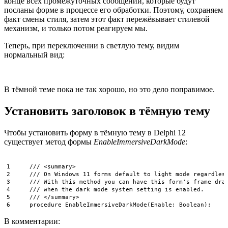
конце всех промежуточных сообщений, которые будут
посланы форме в процессе его обработки. Поэтому, сохраняем
факт смены стиля, затем этот факт пережёвывает стилевой
механизм, и только потом реагируем мы.
Теперь, при переключении в светлую тему, видим
нормальный вид:
В тёмной теме пока не так хорошо, но это дело поправимое.
Установить заголовок в тёмную тему
Чтобы установить форму в тёмную тему в Delphi 12
существует метод формы
EnableImmersiveDarkMode
:
1
/// <summary>
2
/// On Windows 11 forms default to light mode regardles
3
/// With this method you can have this form's frame dra
4
/// when the dark mode system setting is enabled.
5
/// </summary>
6
procedure
EnableImmersiveDarkMode
(
Enable
:
Boolean
)
;
В комментарии: