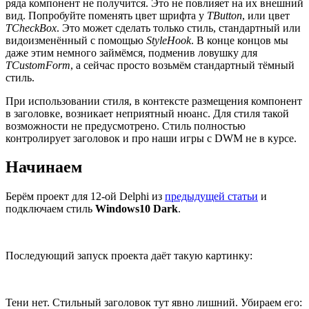
ряда компонент не получится. Это не повлияет на их внешний
вид. Попробуйте поменять цвет шрифта у
TButton
, или цвет
TCheckBox
. Это может сделать только стиль, стандартный или
видоизменённый с помощью
StyleHook
. В конце концов мы
даже этим немного займёмся, подменив ловушку для
TCustomForm
, а сейчас просто возьмём стандартный тёмный
стиль.
При использовании стиля, в контексте размещения компонент
в заголовке, возникает неприятный нюанс. Для стиля такой
возможности не предусмотрено. Стиль полностью
контролирует заголовок и про наши игры с DWM не в курсе.
Начинаем
Берём проект для 12-ой Delphi из
предыдущей статьи
и
подключаем стиль
Windows10 Dark
.
Последующий запуск проекта даёт такую картинку:
Тени нет. Стильный заголовок тут явно лишний. Убираем его: