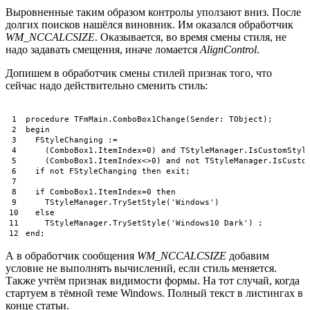
Выровненные таким образом контролы уползают вниз. После
долгих поисков нашёлся виновник. Им оказался обработчик
WM_NCCALCSIZE
. Оказывается, во время смены стиля, не
надо задавать смещения, иначе ломается
AlignControl
.
Допишем в обработчик смены стилей признак того, что
сейчас надо действительно сменить стиль:
1
procedure
TFmMain
.
ComboBox1Change
(
Sender
:
TObject
)
;
2
begin
3
FStyleChanging
:
=
4
(
ComboBox1
.
ItemIndex
=
0
)
and
TStyleManager
.
IsCustomStyl
5
(
ComboBox1
.
ItemIndex
<>
0
)
and
not
TStyleManager
.
IsCusto
6
if
not
FStyleChanging 
then
exit
;
7
8
if
ComboBox1
.
ItemIndex
=
0
then
9
TStyleManager
.
TrySetStyle
(
'Windows'
)
10
else
11
TStyleManager
.
TrySetStyle
(
'Windows10 Dark'
)
;
12
end
;
А в обработчик сообщения
WM_NCCALCSIZE
добавим
условие не выполнять вычислений, если стиль меняется.
Также учтём признак видимости формы. На тот случай, когда
стартуем в тёмной теме Windows. Полный текст в листингах в
конце статьи.