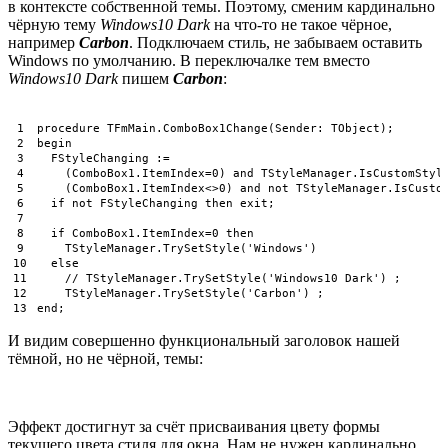
в контексте собственной темы. Поэтому, сменим кардинально
чёрную тему
Windows10 Dark
на что-то не такое чёрное,
например
Carbon
. Подключаем стиль, не забываем оставить
Windows по умолчанию. В переключалке тем вместо
Windows10 Dark
пишем
Carbon
:
1
procedure
TFmMain
.
ComboBox1Change
(
Sender
:
TObject
)
;
2
begin
3
FStyleChanging
:
=
4
(
ComboBox1
.
ItemIndex
=
0
)
and
TStyleManager
.
IsCustomStyl
5
(
ComboBox1
.
ItemIndex
<>
0
)
and
not
TStyleManager
.
IsCusto
6
if
not
FStyleChanging 
then
exit
;
7
8
if
ComboBox1
.
ItemIndex
=
0
then
9
TStyleManager
.
TrySetStyle
(
'Windows'
)
10
else
11
// TStyleManager.TrySetStyle('Windows10 Dark') ;
12
TStyleManager
.
TrySetStyle
(
'Carbon'
)
;
13
end
;
И видим совершенно функциональный заголовок нашей
тёмной, но не чёрной, темы:
Эффект достигнут за счёт присваивания цвету формы
текущего цвета стиля для окна. Нам не нужен кардинально