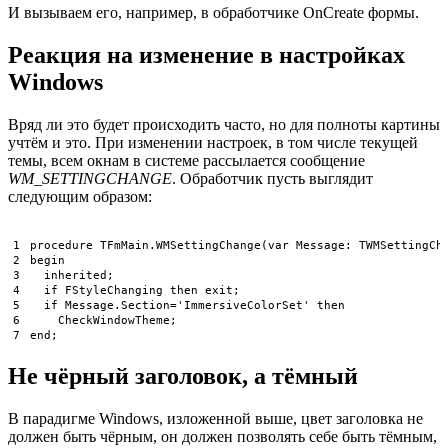
И вызываем его, например, в обработчике OnCreate формы.
Реакция на изменение в настройках
Windows
Вряд ли это будет происходить часто, но для полноты картины
учтём и это. При изменении настроек, в том числе текущей
темы, всем окнам в системе рассылается сообщение
WM_SETTINGCHANGE
. Обработчик пусть выглядит
следующим образом:
1
procedure
TFmMain
.
WMSettingChange
(
var
Message
:
TWMSettingCh
2
begin
3
inherited
;
4
if
FStyleChanging 
then
exit
;
5
if
Message
.
Section
=
'ImmersiveColorSet'
then
6
CheckWindowTheme
;
7
end
;
Не чёрный заголовок, а тёмный
В парадигме Windows, изложенной выше, цвет заголовка не
должен быть чёрным, он должен позволять себе быть тёмным,