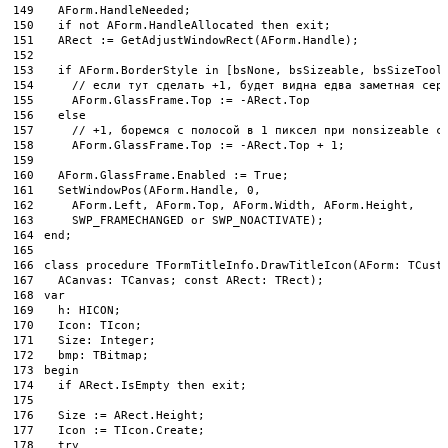
149
AForm
.
HandleNeeded
;
150
if
not
AForm
.
HandleAllocated 
then
exit
;
151
ARect
:
=
GetAdjustWindowRect
(
AForm
.
Handle
)
;
152
153
if
AForm
.
BorderStyle 
in
[
bsNone
,
bsSizeable
,
bsSizeTool
154
// если тут сделать +1, будет видна едва заметная сер
155
AForm
.
GlassFrame
.
Top
:
=
-
ARect
.
Top
156
else
157
// +1, боремся с полосой в 1 пиксел при nonsizeable с
158
AForm
.
GlassFrame
.
Top
:
=
-
ARect
.
Top
+
1
;
159
160
AForm
.
GlassFrame
.
Enabled
:
=
True
;
161
SetWindowPos
(
AForm
.
Handle
,
0
,
162
AForm
.
Left
,
AForm
.
Top
,
AForm
.
Width
,
AForm
.
Height
,
163
SWP_FRAMECHANGED 
or
SWP_NOACTIVATE
)
;
164
end
;
165
166
class
procedure
TFormTitleInfo
.
DrawTitleIcon
(
AForm
:
TCust
167
ACanvas
:
TCanvas
;
const
ARect
:
TRect
)
;
168
var
169
h
:
HICON
;
170
Icon
:
TIcon
;
171
Size
:
Integer
;
172
bmp
:
TBitmap
;
173
begin
174
if
ARect
.
IsEmpty 
then
exit
;
175
176
Size
:
=
ARect
.
Height
;
177
Icon
:
=
TIcon
.
Create
;
178
try