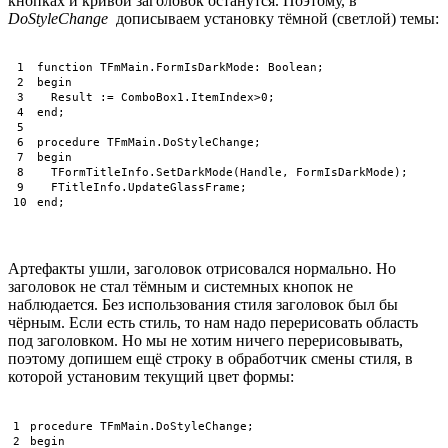
кнопках и кривой заголовок останутся. Поэтому, в
DoStyleChange
дописываем установку тёмной (светлой) темы:
1
function
TFmMain
.
FormIsDarkMode
:
Boolean
;
2
begin
3
Result
:
=
ComboBox1
.
ItemIndex
>
0
;
4
end
;
5
6
procedure
TFmMain
.
DoStyleChange
;
7
begin
8
TFormTitleInfo
.
SetDarkMode
(
Handle
,
FormIsDarkMode
)
;
9
FTitleInfo
.
UpdateGlassFrame
;
10
end
;
Артефакты ушли, заголовок отрисовался нормально. Но
заголовок не стал тёмным и системных кнопок не
наблюдается. Без использования стиля заголовок был бы
чёрным. Если есть стиль, то нам надо перерисовать область
под заголовком. Но мы не хотим ничего перерисовывать,
поэтому допишем ещё строку в обработчик смены стиля, в
которой установим текущий цвет формы:
1
procedure
TFmMain
.
DoStyleChange
;
2
begin