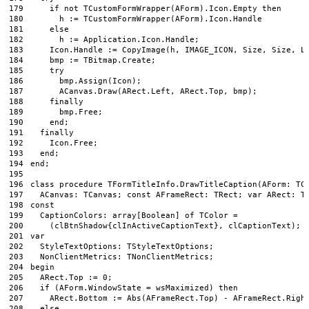
179
if
not
TCustomFormWrapper
(
AForm
)
.
Icon
.
Empty 
then
180
h
:
=
TCustomFormWrapper
(
AForm
)
.
Icon
.
Handle
181
else
182
h
:
=
Application
.
Icon
.
Handle
;
183
Icon
.
Handle
:
=
CopyImage
(
h
,
IMAGE_ICON
,
Size
,
Size
,
L
184
bmp
:
=
TBitmap
.
Create
;
185
try
186
bmp
.
Assign
(
Icon
)
;
187
ACanvas
.
Draw
(
ARect
.
Left
,
ARect
.
Top
,
bmp
)
;
188
finally
189
bmp
.
Free
;
190
end
;
191
finally
192
Icon
.
Free
;
193
end
;
194
end
;
195
196
class
procedure
TFormTitleInfo
.
DrawTitleCaption
(
AForm
:
TC
197
ACanvas
:
TCanvas
;
const
AFrameRect
:
TRect
;
var
ARect
:
T
198
const
199
CaptionColors
:
array
[
Boolean
]
of
TColor
=
200
(
clBtnShadow
{
clInActiveCaptionText
}
,
clCaptionText
)
;
201
var
202
StyleTextOptions
:
TStyleTextOptions
;
203
NonClientMetrics
:
TNonClientMetrics
;
204
begin
205
ARect
.
Top
:
=
0
;
206
if
(
AForm
.
WindowState
=
wsMaximized
)
then
207
ARect
.
Bottom
:
=
Abs
(
AFrameRect
.
Top
)
-
AFrameRect
.
Righ
208
else