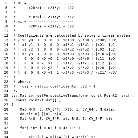
5
 * ui = ---------------------
6
 *      c20*xi + c21*yi + c22
7
 *
8
 *      c10*xi + c11*yi + c12
9
 * vi = ---------------------
10
 *      c20*xi + c21*yi + c22
11
 *
12
 * Coefficients are calculated by solving linear system:
13
 * / x0 y0  1  0  0  0 -x0*u0 -y0*u0 \ /c00\ /u0\
14
 * | x1 y1  1  0  0  0 -x1*u1 -y1*u1 | |c01| |u1|
15
 * | x2 y2  1  0  0  0 -x2*u2 -y2*u2 | |c02| |u2|
16
 * | x3 y3  1  0  0  0 -x3*u3 -y3*u3 |.|c10|=|u3|,
17
 * |  0  0  0 x0 y0  1 -x0*v0 -y0*v0 | |c11| |v0|
18
 * |  0  0  0 x1 y1  1 -x1*v1 -y1*v1 | |c12| |v1|
19
 * |  0  0  0 x2 y2  1 -x2*v2 -y2*v2 | |c20| |v2|
20
 * \  0  0  0 x3 y3  1 -x3*v3 -y3*v3 / \c21/ \v3/
21
 *
22
 * where:
23
 *   cij - matrix coefficients, c22 = 1
24
 */
25
cv
:
:
Mat 
cv
:
:
getPerspectiveTransform
(
const
Point2f 
src
[
]
,
26
const
Point2f 
dst
[
]
)
27
{
28
Mat
M
(
3
,
3
,
CV_64F
)
,
X
(
8
,
1
,
CV_64F
,
M
.
data
)
;
29
double
a
[
8
]
[
8
]
,
b
[
8
]
;
30
Mat
A
(
8
,
8
,
CV_64F
,
a
)
,
B
(
8
,
1
,
CV_64F
,
b
)
;
31
32
for
(
int
i
=
0
;
i
<
4
;
++
i
)
33
{
34
a
[
i
]
[
0
]
=
a
[
i
+
4
]
[
3
]
=
src
[
i
]
.
x
;