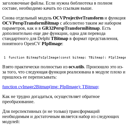
заголовочные файлы. Если нужна библиотека в полном
составе, необходимо качать по ссылкам выше.
Снова отдельный модуль
OCVProjectiveTransform
и функция
OCVPerspTransformBitmap
с абсолютно таким же набором
параметров, как и в
GR32PerspTransformBitmap
. Есть
дополнительно еще две функции, одна для перевода
стандартного для Delphi
TBitmap
в формат представления,
понятного OpenCV
PIplImage
:
1
function
BitmapToIplImage
(
const
bitmap
:
TBitmap
)
:
PIplImage
Взято практически полностью из
ocv.utils
. Произошло это из-
за того, что следующая функция реализована в модуле плохо и
пришлось ее переписывать:
function cvImage2Bitmap(img: PIplImage): TBitmap;
Как не трудно догадаться, осуществляет обратное
преобразование.
Для перспективных (и не только) трансформаций
необходимым и достаточным является набор из следующих
модулей: