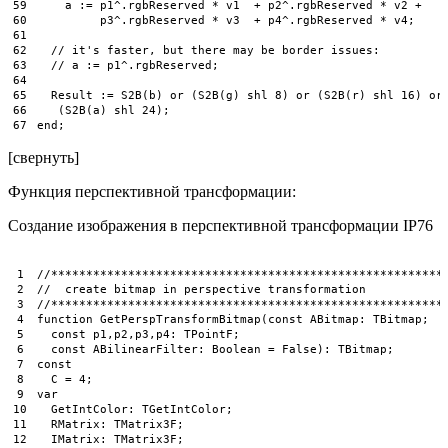
59
a
:
=
p1
^
.
rgbReserved
*
v1
+
p2
^
.
rgbReserved
*
v2
+
60
p3
^
.
rgbReserved
*
v3
+
p4
^
.
rgbReserved
*
v4
;
61
62
// it's faster, but there may be border issues:
63
// a := p1^.rgbReserved;
64
65
Result
:
=
S2B
(
b
)
or
(
S2B
(
g
)
shl
8
)
or
(
S2B
(
r
)
shl
16
)
or
66
(
S2B
(
a
)
shl
24
)
;
67
end
;
[свернуть]
Функция перспективной трансформации:
Создание изображения в перспективной трансформации IP76
1
//********************************************************
2
//  create bitmap in perspective transformation
3
//********************************************************
4
function
GetPerspTransformBitmap
(
const
ABitmap
:
TBitmap
;
5
const
p1
,
p2
,
p3
,
p4
:
TPointF
;
6
const
ABilinearFilter
:
Boolean
=
False
)
:
TBitmap
;
7
const
8
C
=
4
;
9
var
10
GetIntColor
:
TGetIntColor
;
11
RMatrix
:
TMatrix3F
;
12
IMatrix
:
TMatrix3F
;