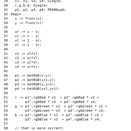
29
v1
,
v2
,
v3
,
v4
:
Single
;
30
r
,
g
,
b
,
a
:
Single
;
31
p1
,
p2
,
p3
,
p4
:
PRGBQuad
;
32
begin
33
x
:
=
Trunc
(
u
)
;
34
y
:
=
Trunc
(
v
)
;
35
36
ur
:
=
u
-
x
;
37
vr
:
=
v
-
y
;
38
ul
:
=
1
-
ur
;
39
vl
:
=
1
-
vr
;
40
41
v1
:
=
ul
*
vl
;
42
v2
:
=
ur
*
vl
;
43
v3
:
=
ul
*
vr
;
44
v4
:
=
ur
*
vr
;
45
46
p1
:
=
GetRGB
(
x
,
y
)
;
47
p2
:
=
GetRGB
(
x
+
1
,
y
)
;
48
p3
:
=
GetRGB
(
x
,
y
+
1
)
;
49
p4
:
=
GetRGB
(
x
+
1
,
y
+
1
)
;
50
51
r
:
=
p1
^
.
rgbRed
*
v1
+
p2
^
.
rgbRed
*
v2
+
52
p3
^
.
rgbRed
*
v3
+
p4
^
.
rgbRed
*
v4
;
53
g
:
=
p1
^
.
rgbGreen
*
v1
+
p2
^
.
rgbGreen
*
v2
+
54
p3
^
.
rgbGreen
*
v3
+
p4
^
.
rgbGreen
*
v4
;
55
b
:
=
p1
^
.
rgbBlue
*
v1
+
p2
^
.
rgbBlue
*
v2
+
56
p3
^
.
rgbBlue
*
v3
+
p4
^
.
rgbBlue
*
v4
;
57
58
// that is more correct: