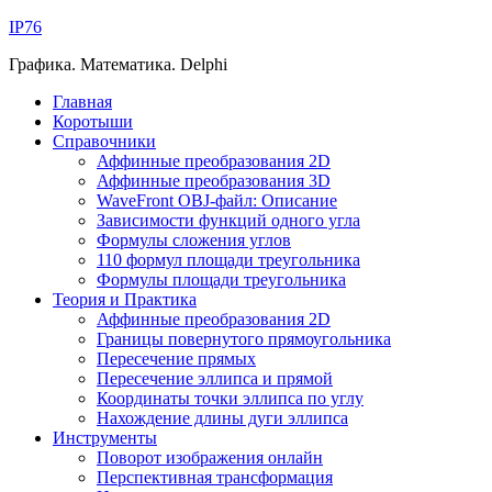
IP76
Графика. Математика. Delphi
Главная
Коротыши
Справочники
Аффинные преобразования 2D
Аффинные преобразования 3D
WaveFront OBJ-файл: Описание
Зависимости функций одного угла
Формулы сложения углов
110 формул площади треугольника
Формулы площади треугольника
Теория и Практика
Аффинные преобразования 2D
Границы повернутого прямоугольника
Пересечение прямых
Пересечение эллипса и прямой
Координаты точки эллипса по углу
Нахождение длины дуги эллипса
Инструменты
Поворот изображения онлайн
Перспективная трансформация