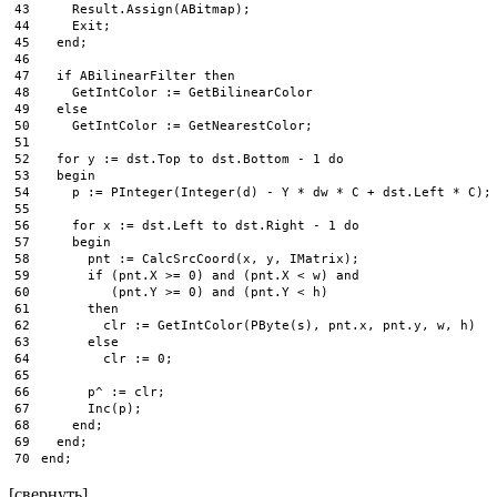
43
Result
.
Assign
(
ABitmap
)
;
44
Exit
;
45
end
;
46
47
if
ABilinearFilter 
then
48
GetIntColor
:
=
GetBilinearColor
49
else
50
GetIntColor
:
=
GetNearestColor
;
51
52
for
y
:
=
dst
.
Top 
to
dst
.
Bottom
-
1
do
53
begin
54
p
:
=
PInteger
(
Integer
(
d
)
-
Y
*
dw
*
C
+
dst
.
Left
*
C
)
;
55
56
for
x
:
=
dst
.
Left 
to
dst
.
Right
-
1
do
57
begin
58
pnt
:
=
CalcSrcCoord
(
x
,
y
,
IMatrix
)
;
59
if
(
pnt
.
X
>
=
0
)
and
(
pnt
.
X
<
w
)
and
60
(
pnt
.
Y
>
=
0
)
and
(
pnt
.
Y
<
h
)
61
then
62
clr
:
=
GetIntColor
(
PByte
(
s
)
,
pnt
.
x
,
pnt
.
y
,
w
,
h
)
63
else
64
clr
:
=
0
;
65
66
p
^
:
=
clr
;
67
Inc
(
p
)
;
68
end
;
69
end
;
70
end
;
[свернуть]