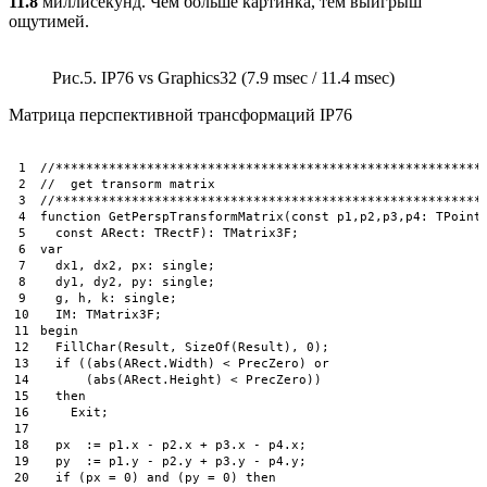
11.8
миллисекунд. Чем больше картинка, тем выигрыш
ощутимей.
Рис.5. IP76 vs Graphics32 (7.9 msec / 11.4 msec)
Матрица перспективной трансформаций IP76
1
//********************************************************
2
//  get transorm matrix
3
//********************************************************
4
function
GetPerspTransformMatrix
(
const
p1
,
p2
,
p3
,
p4
:
TPoint
5
const
ARect
:
TRectF
)
:
TMatrix3F
;
6
var
7
dx1
,
dx2
,
px
:
single
;
8
dy1
,
dy2
,
py
:
single
;
9
g
,
h
,
k
:
single
;
10
IM
:
TMatrix3F
;
11
begin
12
FillChar
(
Result
,
SizeOf
(
Result
)
,
0
)
;
13
if
(
(
abs
(
ARect
.
Width
)
<
PrecZero
)
or
14
(
abs
(
ARect
.
Height
)
<
PrecZero
)
)
15
then
16
Exit
;
17
18
px
:
=
p1
.
x
-
p2
.
x
+
p3
.
x
-
p4
.
x
;
19
py
:
=
p1
.
y
-
p2
.
y
+
p3
.
y
-
p4
.
y
;
20
if
(
px
=
0
)
and
(
py
=
0
)
then