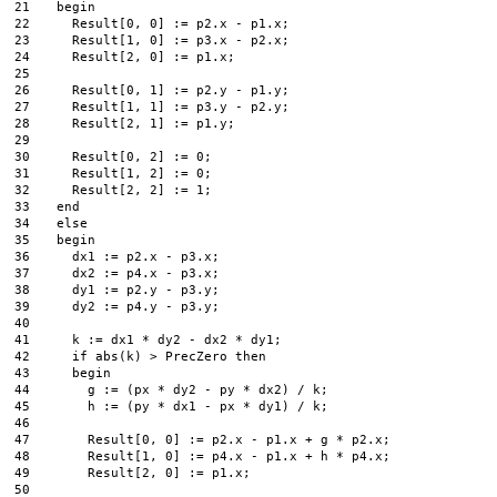
21
begin
22
Result
[
0
,
0
]
:
=
p2
.
x
-
p1
.
x
;
23
Result
[
1
,
0
]
:
=
p3
.
x
-
p2
.
x
;
24
Result
[
2
,
0
]
:
=
p1
.
x
;
25
26
Result
[
0
,
1
]
:
=
p2
.
y
-
p1
.
y
;
27
Result
[
1
,
1
]
:
=
p3
.
y
-
p2
.
y
;
28
Result
[
2
,
1
]
:
=
p1
.
y
;
29
30
Result
[
0
,
2
]
:
=
0
;
31
Result
[
1
,
2
]
:
=
0
;
32
Result
[
2
,
2
]
:
=
1
;
33
end
34
else
35
begin
36
dx1
:
=
p2
.
x
-
p3
.
x
;
37
dx2
:
=
p4
.
x
-
p3
.
x
;
38
dy1
:
=
p2
.
y
-
p3
.
y
;
39
dy2
:
=
p4
.
y
-
p3
.
y
;
40
41
k
:
=
dx1
*
dy2
-
dx2
*
dy1
;
42
if
abs
(
k
)
>
PrecZero 
then
43
begin
44
g
:
=
(
px
*
dy2
-
py
*
dx2
)
/
k
;
45
h
:
=
(
py
*
dx1
-
px
*
dy1
)
/
k
;
46
47
Result
[
0
,
0
]
:
=
p2
.
x
-
p1
.
x
+
g
*
p2
.
x
;
48
Result
[
1
,
0
]
:
=
p4
.
x
-
p1
.
x
+
h
*
p4
.
x
;
49
Result
[
2
,
0
]
:
=
p1
.
x
;
50