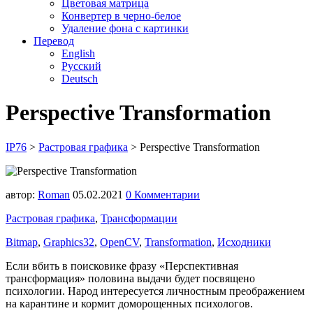
Цветовая матрица
Конвертер в черно-белое
Удаление фона с картинки
Перевод
English
Русский
Deutsch
Perspective Transformation
IP76
>
Растровая графика
>
Perspective Transformation
автор:
Roman
05.02.2021
0 Комментарии
Растровая графика
,
Трансформации
Bitmap
,
Graphics32
,
OpenCV
,
Transformation
,
Исходники
Если вбить в поисковике фразу «Перспективная
трансформация» половина выдачи будет посвящено
психологии. Народ интересуется личностным преображением
на карантине и кормит доморощенных психологов.