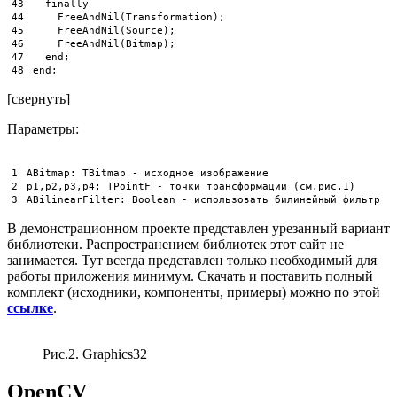
43
finally
44
FreeAndNil
(
Transformation
)
;
45
FreeAndNil
(
Source
)
;
46
FreeAndNil
(
Bitmap
)
;
47
end
;
48
end
;
[свернуть]
Параметры:
1
ABitmap
:
TBitmap
-
исходное
изображение
2
p1
,
p2
,
p3
,
p4
:
TPointF
-
точки
трансформации
(
см
.
рис
.
1
)
3
ABilinearFilter
:
Boolean
-
использовать
билинейный
фильтр
В демонстрационном проекте представлен урезанный вариант
библиотеки. Распространением библиотек этот сайт не
занимается. Тут всегда представлен только необходимый для
работы приложения минимум. Скачать и поставить полный
комплект (исходники, компоненты, примеры) можно по этой
ссылке
.
Рис.2. Graphics32
OpenCV