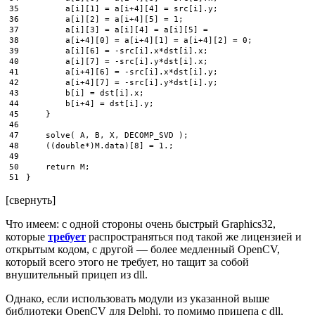
35
a
[
i
]
[
1
]
=
a
[
i
+
4
]
[
4
]
=
src
[
i
]
.
y
;
36
a
[
i
]
[
2
]
=
a
[
i
+
4
]
[
5
]
=
1
;
37
a
[
i
]
[
3
]
=
a
[
i
]
[
4
]
=
a
[
i
]
[
5
]
=
38
a
[
i
+
4
]
[
0
]
=
a
[
i
+
4
]
[
1
]
=
a
[
i
+
4
]
[
2
]
=
0
;
39
a
[
i
]
[
6
]
=
-
src
[
i
]
.
x
*
dst
[
i
]
.
x
;
40
a
[
i
]
[
7
]
=
-
src
[
i
]
.
y
*
dst
[
i
]
.
x
;
41
a
[
i
+
4
]
[
6
]
=
-
src
[
i
]
.
x
*
dst
[
i
]
.
y
;
42
a
[
i
+
4
]
[
7
]
=
-
src
[
i
]
.
y
*
dst
[
i
]
.
y
;
43
b
[
i
]
=
dst
[
i
]
.
x
;
44
b
[
i
+
4
]
=
dst
[
i
]
.
y
;
45
}
46
47
solve
(
A
,
B
,
X
,
DECOMP
_
SVD
)
;
48
(
(
double
*
)
M
.
data
)
[
8
]
=
1.
;
49
50
return
M
;
51
}
[свернуть]
Что имеем: с одной стороны очень быстрый Graphics32,
которые
требует
распространяться под такой же лицензией и
открытым кодом, с другой — более медленный OpenCV,
который всего этого не требует, но тащит за собой
внушительный прицеп из dll.
Однако, если использовать модули из указанной выше
библиотеки OpenCV для Delphi, то помимо прицепа c dll,