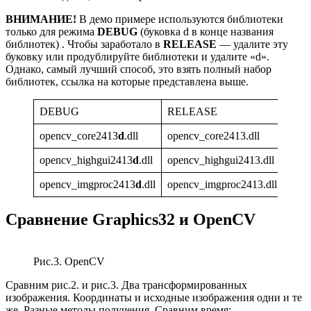
ВНИМАНИЕ!
В демо примере используются библиотеки
только для режима
DEBUG
(буковка d в конце названия
библиотек) . Чтобы заработало в
RELEASE
— удалите эту
буковку или продублируйте библиотеки и удалите «d».
Однако, самый лучший способ, это взять полный набор
библиотек, ссылка на которые представлена выше.
DEBUG
RELEASE
opencv_core2413
d
.dll
opencv_core2413.dll
opencv_highgui2413
d
.dll
opencv_highgui2413.dll
opencv_imgproc2413
d
.dll
opencv_imgproc2413.dll
Сравнение Graphics32 и OpenCV
Рис.3. OpenCV
Сравним рис.2. и рис.3. Два трансформированных
изображения. Координаты и исходные изображения одни и те
же. Разные методы получения. Сравним время: