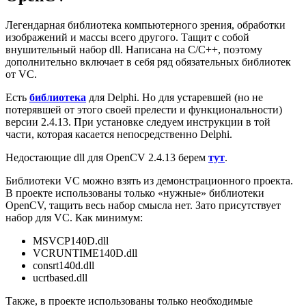
Легендарная библиотека компьютерного зрения, обработки
изображений и массы всего другого. Тащит с собой
внушительный набор dll. Написана на С/С++, поэтому
дополнительно включает в себя ряд обязательных библиотек
от VC.
Есть
библиотека
для Delphi. Но для устаревшей (но не
потерявшей от этого своей прелести и функциональности)
версии 2.4.13. При установке следуем инструкции в той
части, которая касается непосредственно Delphi.
Недостающие dll для OpenCV 2.4.13 берем
тут
.
Библиотеки VC можно взять из демонстрационного проекта.
В проекте использованы только «нужные» библиотеки
OpenCV, тащить весь набор смысла нет. Зато присутствует
набор для VC. Как минимум:
MSVCP140D.dll
VCRUNTIME140D.dll
consrt140d.dll
ucrtbased.dll
Также, в проекте использованы только необходимые