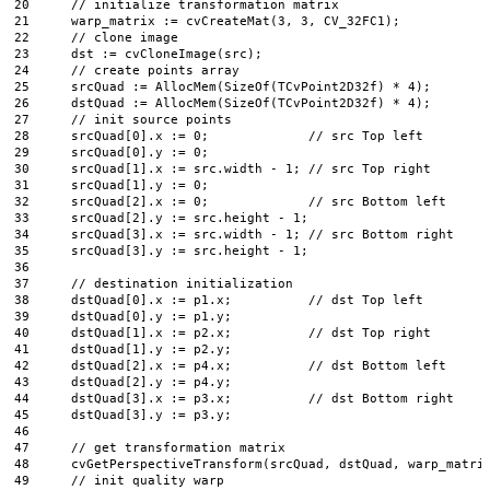
20
// initialize transformation matrix
21
warp_matrix
:
=
cvCreateMat
(
3
,
3
,
CV_32FC1
)
;
22
// clone image
23
dst
:
=
cvCloneImage
(
src
)
;
24
// create points array
25
srcQuad
:
=
AllocMem
(
SizeOf
(
TCvPoint2D32f
)
*
4
)
;
26
dstQuad
:
=
AllocMem
(
SizeOf
(
TCvPoint2D32f
)
*
4
)
;
27
// init source points
28
srcQuad
[
0
]
.
x
:
=
0
;
// src Top left
29
srcQuad
[
0
]
.
y
:
=
0
;
30
srcQuad
[
1
]
.
x
:
=
src
.
width
-
1
;
// src Top right
31
srcQuad
[
1
]
.
y
:
=
0
;
32
srcQuad
[
2
]
.
x
:
=
0
;
// src Bottom left
33
srcQuad
[
2
]
.
y
:
=
src
.
height
-
1
;
34
srcQuad
[
3
]
.
x
:
=
src
.
width
-
1
;
// src Bottom right
35
srcQuad
[
3
]
.
y
:
=
src
.
height
-
1
;
36
37
// destination initialization
38
dstQuad
[
0
]
.
x
:
=
p1
.
x
;
// dst Top left
39
dstQuad
[
0
]
.
y
:
=
p1
.
y
;
40
dstQuad
[
1
]
.
x
:
=
p2
.
x
;
// dst Top right
41
dstQuad
[
1
]
.
y
:
=
p2
.
y
;
42
dstQuad
[
2
]
.
x
:
=
p4
.
x
;
// dst Bottom left
43
dstQuad
[
2
]
.
y
:
=
p4
.
y
;
44
dstQuad
[
3
]
.
x
:
=
p3
.
x
;
// dst Bottom right
45
dstQuad
[
3
]
.
y
:
=
p3
.
y
;
46
47
// get transformation matrix
48
cvGetPerspectiveTransform
(
srcQuad
,
dstQuad
,
warp_matri
49
// init quality warp