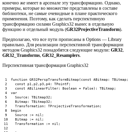
конечно же имеет в арсенале эту трансформацию. Однако,
примеры, которые во множестве представлены в составе
библиотеки, не самые очевидные в плане практического
применения. Поэтому, как сделать перспективную
трансформацию силами Graphics32 вынес в отдельную
функцию и отдельный модуль (
GR32ProjectiveTransform
).
Предполагаю, что все пути прописаны в Options — Library
правильно. Для реализации перспективной трансформации
методом Graphics32 понадобятся следующие модули:
GR32
,
GR32_Transforms
,
GR32_Resamplers
.
Перспективная трансформация Graphics32
1
function
GR32PerspTransformBitmap
(
const
ABitmap
:
TBitmap
;
2
const
p1
,
p2
,
p3
,
p4
:
TPointF
;
3
const
ABilinearFilter
:
Boolean
=
False
)
:
TBitmap
;
4
var
5
Source
:
TBitmap32
;
6
Bitmap
:
TBitmap32
;
7
Transformation
:
TProjectiveTransformation
;
8
begin
9
Source
:
=
nil
;
10
Bitmap
:
=
nil
;
11
Transformation
:
=
nil
;
12