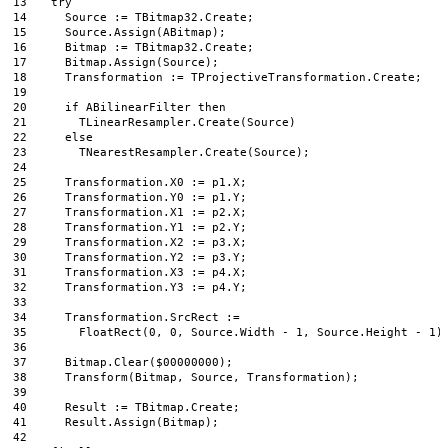
13
try
14
Source
:
=
TBitmap32
.
Create
;
15
Source
.
Assign
(
ABitmap
)
;
16
Bitmap
:
=
TBitmap32
.
Create
;
17
Bitmap
.
Assign
(
Source
)
;
18
Transformation
:
=
TProjectiveTransformation
.
Create
;
19
20
if
ABilinearFilter 
then
21
TLinearResampler
.
Create
(
Source
)
22
else
23
TNearestResampler
.
Create
(
Source
)
;
24
25
Transformation
.
X0
:
=
p1
.
X
;
26
Transformation
.
Y0
:
=
p1
.
Y
;
27
Transformation
.
X1
:
=
p2
.
X
;
28
Transformation
.
Y1
:
=
p2
.
Y
;
29
Transformation
.
X2
:
=
p3
.
X
;
30
Transformation
.
Y2
:
=
p3
.
Y
;
31
Transformation
.
X3
:
=
p4
.
X
;
32
Transformation
.
Y3
:
=
p4
.
Y
;
33
34
Transformation
.
SrcRect
:
=
35
FloatRect
(
0
,
0
,
Source
.
Width
-
1
,
Source
.
Height
-
1
)
36
37
Bitmap
.
Clear
(
$
00000000
)
;
38
Transform
(
Bitmap
,
Source
,
Transformation
)
;
39
40
Result
:
=
TBitmap
.
Create
;
41
Result
.
Assign
(
Bitmap
)
;
42