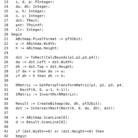
13
s
,
d
,
p
:
PInteger
;
14
dw
,
dh
:
Integer
;
15
w
,
h
:
Integer
;
16
x
,
y
:
Integer
;
17
dst
:
TRect
;
18
pnt
:
TPointF
;
19
clr
:
Integer
;
20
begin
21
ABitmap
.
PixelFormat
:
=
pf32bit
;
22
w
:
=
ABitmap
.
Width
;
23
h
:
=
ABitmap
.
Height
;
24
25
dst
:
=
ToRect
(
CalcBounds
(
p1
,
p2
,
p3
,
p4
)
)
;
26
dw
:
=
dst
.
Left
+
dst
.
Width
;
27
dh
:
=
dst
.
Top
+
dst
.
Height
;
28
if
dw
<
w
then
dw
:
=
w
;
29
if
dh
<
h
then
dh
:
=
h
;
30
31
RMatrix
:
=
GetPerspTransformMatrix
(
p1
,
p2
,
p3
,
p4
,
32
RectF
(
0
,
0
,
w
-
1
,
h
-
1
)
)
;
33
IMatrix
:
=
InvertMx
(
RMatrix
)
;
34
35
Result
:
=
CreateBitmap
(
dw
,
dh
,
pf32bit
)
;
36
dst
:
=
IntersectRect
(
Rect
(
0
,
0
,
dw
,
dh
)
,
dst
)
;
37
38
s
:
=
ABitmap
.
ScanLine
[
0
]
;
39
d
:
=
Result
.
ScanLine
[
0
]
;
40
41
if
(
dst
.
Width
<=
0
)
or
(
dst
.
Height
<=
0
)
then
42
begin