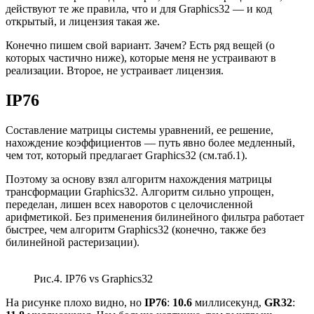
действуют те же правила, что и для Graphics32 — и код
открытый, и лицензия такая же.
Конечно пишем свой вариант. Зачем? Есть ряд вещей (о
которых частично ниже), которые меня не устраивают в
реализации. Второе, не устраивает лицензия.
IP76
Составление матрицы системы уравнений, ее решение,
нахождение коэффициентов — путь явно более медленный,
чем тот, который предлагает Graphics32 (см.таб.1).
Поэтому за основу взял алгоритм нахождения матрицы
трансформации Graphics32. Алгоритм сильно упрощен,
переделан, лишен всех наворотов с целочисленной
арифметикой. Без применения билинейного фильтра работает
быстрее, чем алгоритм Graphics32 (конечно, также без
билинейной растеризации).
Рис.4. IP76 vs Graphics32
На рисунке плохо видно, но
IP76
:
10.6
миллисекунд,
GR32
: