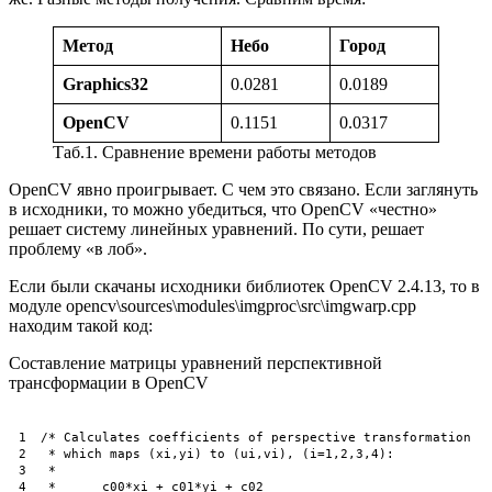
Метод
Небо
Город
Graphics32
0.0281
0.0189
OpenCV
0.1151
0.0317
Таб.1. Сравнение времени работы методов
OpenCV явно проигрывает. С чем это связано. Если заглянуть
в исходники, то можно убедиться, что OpenCV «честно»
решает систему линейных уравнений. По сути, решает
проблему «в лоб».
Если были скачаны исходники библиотек OpenСV 2.4.13, то в
модуле opencv\sources\modules\imgproc\src\imgwarp.cpp
находим такой код:
Составление матрицы уравнений перспективной
трансформации в OpenCV
1
/* Calculates coefficients of perspective transformation
2
 * which maps (xi,yi) to (ui,vi), (i=1,2,3,4):
3
 *
4
 *      c00*xi + c01*yi + c02