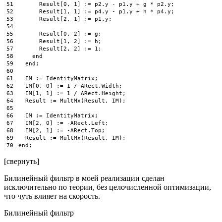
51
Result
[
0
,
1
]
:
=
p2
.
y
-
p1
.
y
+
g
*
p2
.
y
;
52
Result
[
1
,
1
]
:
=
p4
.
y
-
p1
.
y
+
h
*
p4
.
y
;
53
Result
[
2
,
1
]
:
=
p1
.
y
;
54
55
Result
[
0
,
2
]
:
=
g
;
56
Result
[
1
,
2
]
:
=
h
;
57
Result
[
2
,
2
]
:
=
1
;
58
end
59
end
;
60
61
IM
:
=
IdentityMatrix
;
62
IM
[
0
,
0
]
:
=
1
/
ARect
.
Width
;
63
IM
[
1
,
1
]
:
=
1
/
ARect
.
Height
;
64
Result
:
=
MultMx
(
Result
,
IM
)
;
65
66
IM
:
=
IdentityMatrix
;
67
IM
[
2
,
0
]
:
=
-
ARect
.
Left
;
68
IM
[
2
,
1
]
:
=
-
ARect
.
Top
;
69
Result
:
=
MultMx
(
Result
,
IM
)
;
70
end
;
[свернуть]
Билинейный фильтр в моей реализации сделан
исключительно по теории, без целочисленной оптимизации,
что чуть влияет на скорость.
Билинейный фильтр