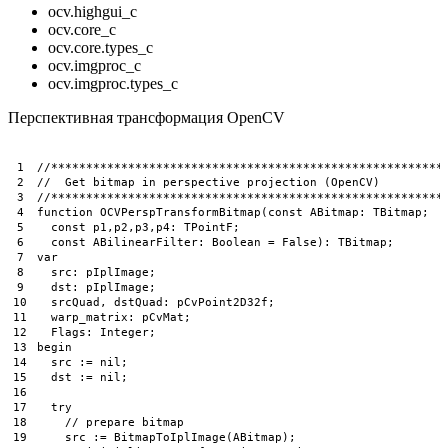
ocv.highgui_c
ocv.core_c
ocv.core.types_c
ocv.imgproc_c
ocv.imgproc.types_c
Перспективная трансформация OpenCV
1
//********************************************************
2
//  Get bitmap in perspective projection (OpenCV)
3
//********************************************************
4
function
OCVPerspTransformBitmap
(
const
ABitmap
:
TBitmap
;
5
const
p1
,
p2
,
p3
,
p4
:
TPointF
;
6
const
ABilinearFilter
:
Boolean
=
False
)
:
TBitmap
;
7
var
8
src
:
pIplImage
;
9
dst
:
pIplImage
;
10
srcQuad
,
dstQuad
:
pCvPoint2D32f
;
11
warp_matrix
:
pCvMat
;
12
Flags
:
Integer
;
13
begin
14
src
:
=
nil
;
15
dst
:
=
nil
;
16
17
try
18
// prepare bitmap
19
src
:
=
BitmapToIplImage
(
ABitmap
)
;