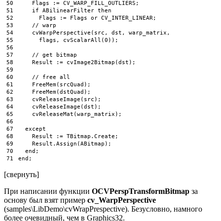
50
Flags
:
=
CV_WARP_FILL_OUTLIERS
;
51
if
ABilinearFilter 
then
52
Flags
:
=
Flags 
or
CV_INTER_LINEAR
;
53
// warp
54
cvWarpPerspective
(
src
,
dst
,
warp_matrix
,
55
flags
,
cvScalarAll
(
0
)
)
;
56
57
// get bitmap
58
Result
:
=
cvImage2Bitmap
(
dst
)
;
59
60
// free all
61
FreeMem
(
srcQuad
)
;
62
FreeMem
(
dstQuad
)
;
63
cvReleaseImage
(
src
)
;
64
cvReleaseImage
(
dst
)
;
65
cvReleaseMat
(
warp_matrix
)
;
66
67
except
68
Result
:
=
TBitmap
.
Create
;
69
Result
.
Assign
(
ABitmap
)
;
70
end
;
71
end
;
[свернуть]
При написании функции
OCVPerspTransformBitmap
за
основу был взят пример
cv_WarpPerspective
(samples\LibDemo\cvWrapPrespective). Безусловно, намного
более очевидный, чем в Graphics32.